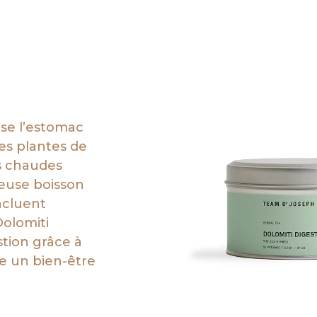
lise l’estomac
es plantes de
s chaudes
ieuse boisson
ncluent
Dolomiti
stion grâce à
re un bien-être