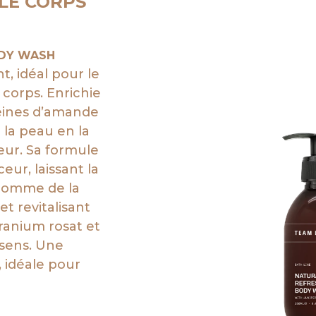
LE CORPS
ODY WASH
t, idéal pour le
corps. Enrichie
téines d’amande
la peau en la
eur. Sa formule
eur, laissant la
comme de la
et revitalisant
ranium rosat et
 sens. Une
, idéale pour