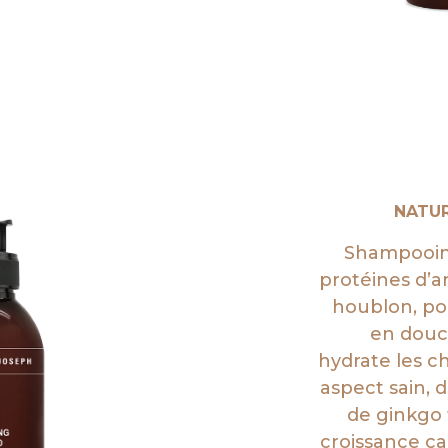
NATU
Shampooing
protéines d’a
houblon, po
en douc
hydrate les c
aspect sain, d
de ginkgo
croissance cap