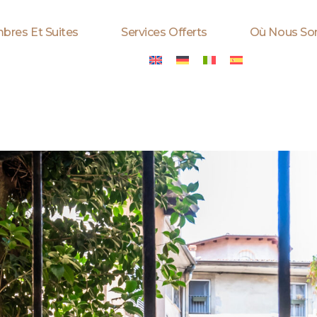
bres Et Suites
Services Offerts
Où Nous S