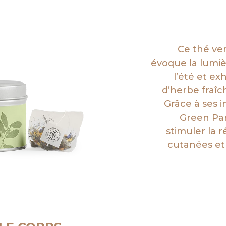
Ce thé ve
évoque la lumiè
l’été et ex
d’herbe fraîc
Grâce à ses i
Green Par
stimuler la 
cutanées et 